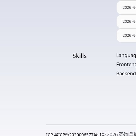
2026-0
2026-0
2026-0
Skills
Languag
Fronten
Backend
© 2026 恐咖兵
ICP 黑ICP备2020006577号-1