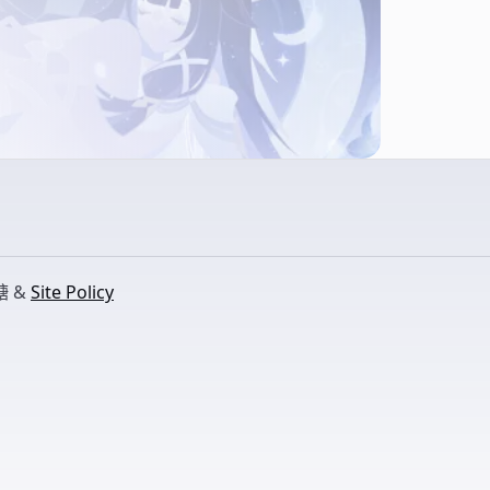
糖 &
Site Policy