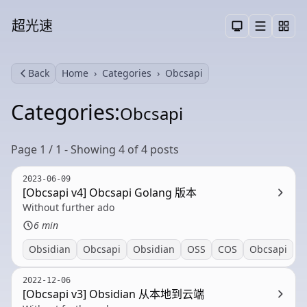
超光速
Menu
Toggle them
Back
Home
Categories
Obcsapi
Search
Categories:
Obcsapi
Page 1 / 1 - Showing 4 of 4 posts
2023-06-09
[Obcsapi v4] Obcsapi Golang 版本
Without further ado
6 min
Obsidian
Obcsapi
Obsidian
OSS
COS
Obcsapi
2022-12-06
[Obcsapi v3] Obsidian 从本地到云端