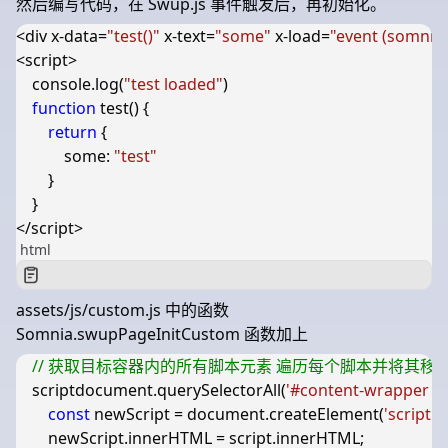
然后编写代码，在 Swup.js 事件触发后，再初始化。
<
div
x-data
=
"test()"
x-text
=
"some"
x-load
=
"event (somnia
<
script
>
console
.
log
(
"test loaded"
)
function
test
()
{
return
{
some
:
"test"
}
}
</
script
>
html
assets/js/custom.js
中的函数
Somnia.swupPageInitCustom
函数加上
scriptdocument
.
querySelectorAll
(
'#content-wrapper sc
const
newScript
=
document
.
createElement
(
'script'
);
newScript
.
innerHTML
=
script
.
innerHTML
;