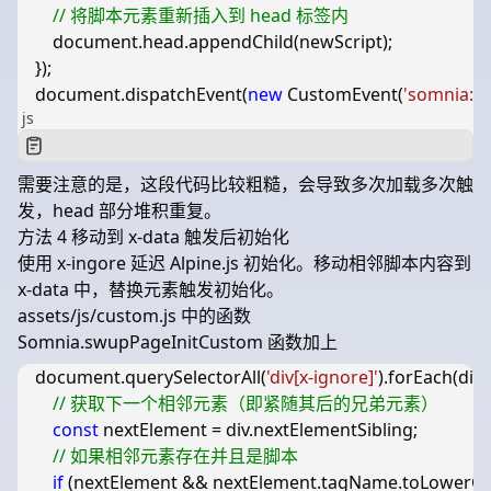
document
.
head
.
appendChild
(
newScript
);
});
document
.
dispatchEvent
(
new
CustomEvent
(
'somnia:m
js
需要注意的是，这段代码比较粗糙，会导致多次加载多次触
发，head 部分堆积重复。
方法 4 移动到 x-data 触发后初始化
使用
x-ingore
延迟 Alpine.js 初始化。移动相邻脚本内容到
x-data 中，替换元素触发初始化。
assets/js/custom.js
中的函数
Somnia.swupPageInitCustom
函数加上
document
.
querySelectorAll
(
'div[x-ignore]'
).
forEach
(
div
const
nextElement
=
div
.
nextElementSibling
;
if
(
nextElement
&&
nextElement
.
tagName
.
toLowerCa