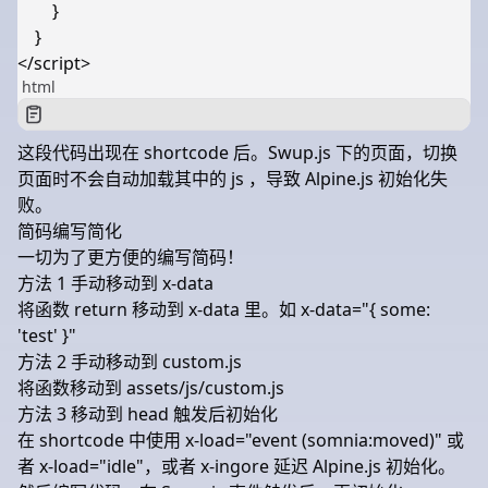
}
}
</
script
>
html
这段代码出现在 shortcode 后。Swup.js 下的页面，切换
页面时不会自动加载其中的 js ，导致 Alpine.js 初始化失
败。
简码编写简化
一切为了更方便的编写简码！
方法 1 手动移动到 x-data
将函数 return 移动到
x-data
里。如
x-data="{ some:
'test' }"
方法 2 手动移动到 custom.js
将函数移动到
assets/js/custom.js
方法 3 移动到 head 触发后初始化
在 shortcode 中使用
x-load="event (somnia:moved)"
或
者
x-load="idle"
，或者
x-ingore
延迟 Alpine.js 初始化。