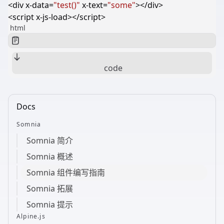
<
div
x-data
=
"test()"
x-text
=
"some"
></
div
>
<
script
x-js-load
></
script
>
html
code
Docs
Somnia
Somnia 简介
Somnia 概述
Somnia 组件编写指南
Somnia 拓展
Somnia 提示
Alpine.js