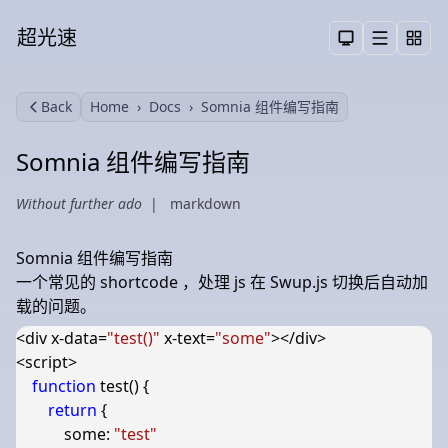
超光速
Menu
Toggle them
Back
Home
Docs
Somnia 组件编写指南
Search
Somnia 组件编写指南
Without further ado
|
markdown
Somnia 组件编写指南
一个常见的 shortcode ，处理 js 在 Swup.js 切换后自动加
载的问题。
<
div
x-data
=
"test()"
x-text
=
"some"
></
div
>
<
script
>
function
test
()
{
return
{
some
:
"test"