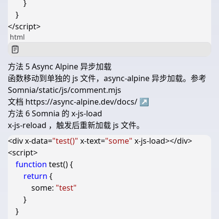
}
}
</
script
>
html
方法 5 Async Alpine 异步加载
函数移动到单独的 js 文件，async-alpine 异步加载。参考
Somnia/static/js/comment.mjs
文档
https://async-alpine.dev/docs/
↗
方法 6 Somnia 的 x-js-load
x-js-reload
，触发后重新加载 js 文件。
<
div
x-data
=
"test()"
x-text
=
"some"
x-js-load
></
div
>
<
script
>
function
test
()
{
return
{
some
:
"test"
}
}