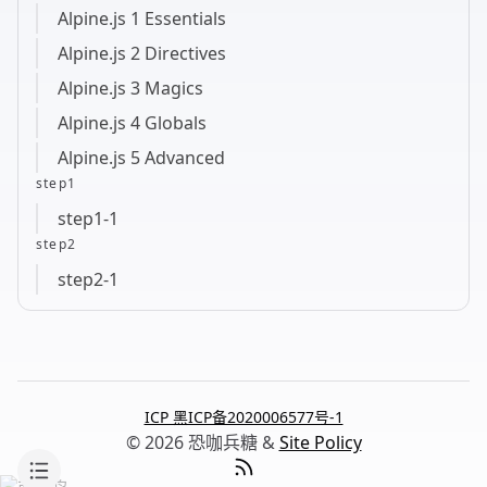
Alpine.js 1 Essentials
Alpine.js 2 Directives
Alpine.js 3 Magics
Alpine.js 4 Globals
Alpine.js 5 Advanced
step1
step1-1
step2
step2-1
ICP 黑ICP备2020006577号-1
© 2026 恐咖兵糖 &
Site Policy