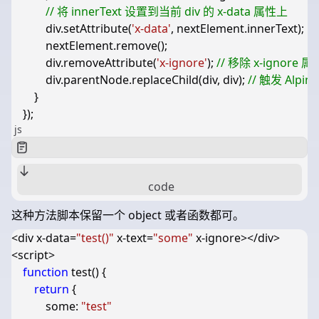
div
.
setAttribute
(
'x-data'
,
nextElement
.
innerText
);
nextElement
.
remove
();
div
.
removeAttribute
(
'x-ignore'
);
div
.
parentNode
.
replaceChild
(
div
,
div
);
}
});
js
code
这种方法脚本保留一个 object 或者函数都可。
<
div
x-data
=
"test()"
x-text
=
"some"
x-ignore
></
div
>
<
script
>
function
test
()
{
return
{
some
:
"test"