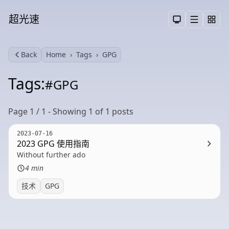
超光速
Menu
Toggle them
Back
Home
Tags
GPG
Search
Tags:
#GPG
Page 1 / 1 - Showing 1 of 1 posts
2023-07-16
2023 GPG 使用指南
Without further ado
4 min
技术
GPG