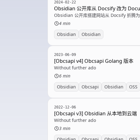
2024-02-22
Obsidian 公开库从 Docsify 改为 Docu
Obsidian 公开库搭建网站从 Docsify 折腾为
4 min
Obsidian
Obsidian
2023-06-09
[Obcsapi v4] Obcsapi Golang 版本
Without further ado
6 min
Obsidian
Obcsapi
Obsidian
OSS
2022-12-06
[Obcsapi v3] Obsidian 从本地到云端
Without further ado
3 min
Obsidian
Obcsapi
Obsidian
OSS