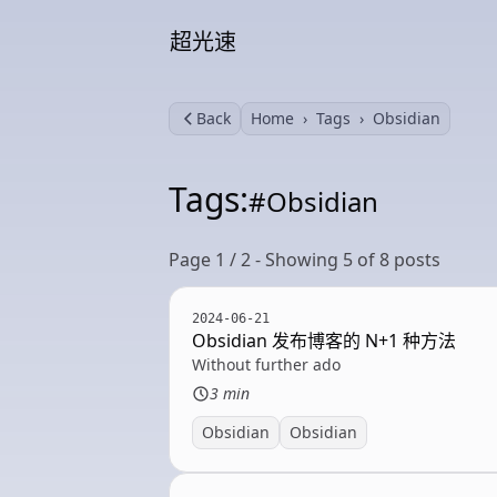
超光速
Back
Home
Tags
Obsidian
Tags:
#Obsidian
Page 1 / 2 - Showing 5 of 8 posts
2024-06-21
Obsidian 发布博客的 N+1 种方法
Without further ado
3 min
Obsidian
Obsidian