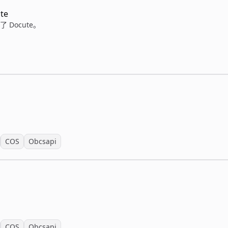
te
了 Docute。
COS
Obcsapi
COS
Obcsapi