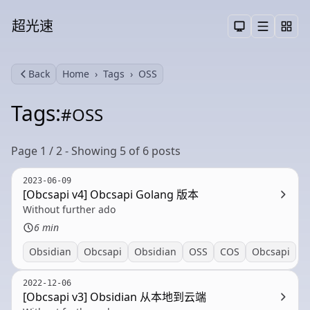
超光速
Menu
Toggle them
Back
Home
Tags
OSS
Search
Tags:
#OSS
Page 1 / 2 - Showing 5 of 6 posts
2023-06-09
[Obcsapi v4] Obcsapi Golang 版本
Without further ado
6 min
Obsidian
Obcsapi
Obsidian
OSS
COS
Obcsapi
2022-12-06
[Obcsapi v3] Obsidian 从本地到云端