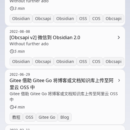
Without further ado
3 min
Obsidian
Obcsapi
Obsidian
OSS
COS
Obcsapi
2022-08-08
[Obcsapi v2] 微信到 Obsidian 2.0
Without further ado
5 min
Obsidian
Obcsapi
Obsidian
OSS
COS
Obcsapi
2022-06-29
Gitee 借助 Gitee Go 将博客或文档知识库上传至阿
里云 OSS 中
Gitee 借助 Gitee Go 将博客或文档知识库上传至阿里云 OSS
中
4 min
教程
OSS
Gitee Go
Blog