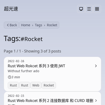
超光速
Menu
Toggle them
Back
Home
Tags
Rocket
Search
Tags:
#Rocket
Page 1 / 1 - Showing 3 of 3 posts
2022-02-16
Rust Web Rokcet 系列 3 使用 JWT
Without further ado
3 min
Rust
Rust
Web
Rocket
2022-02-15
Rust Web Rokcet 系列 2 连接数据库 和 CURD 增删