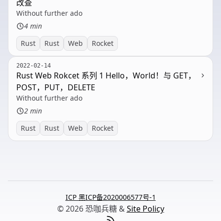
改查
Without further ado
4 min
Rust
Rust
Web
Rocket
2022-02-14
Rust Web Rokcet 系列 1 Hello，World！与 GET，
POST，PUT，DELETE
Without further ado
2 min
Rust
Rust
Web
Rocket
ICP 黑ICP备2020006577号-1
© 2026 恐咖兵糖 &
Site Policy