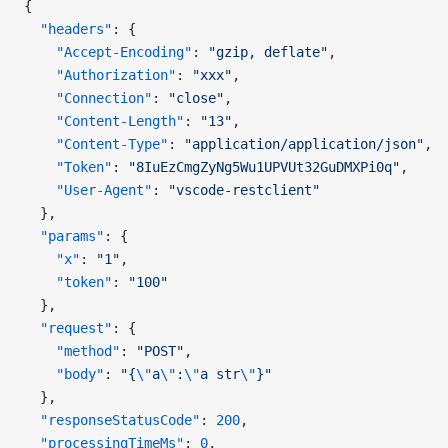
{
  "headers"
: {
    "Accept-Encoding"
: 
"gzip, deflate"
,
    "Authorization"
: 
"xxx"
,
    "Connection"
: 
"close"
,
    "Content-Length"
: 
"13"
,
    "Content-Type"
: 
"application/application/json"
,
    "Token"
: 
"8IuEzCmgZyNg5Wu1UPVUt32GuDMXPi0q"
,
    "User-Agent"
: 
"vscode-restclient"
  },
  "params"
: {
    "x"
: 
"1"
,
    "token"
: 
"100"
  },
  "request"
: {
    "method"
: 
"POST"
,
    "body"
: 
"{
\"
a
\"
:
\"
a str
\"
}"
  },
  "responseStatusCode"
: 
200
,
  "processingTimeMs"
: 
0
,