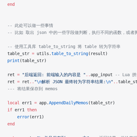
end
-- 此处可以做一些事情 
-- 比如 取出 json 中的一些字段做判断，执行不同的函数，或者
-- 使用工具库 table_to_string 将 table 转为字符串
table_str 
=
 utils.
table_to_string
(result)
print
(table_str)
ret 
=
 "后端返回: 前端输入的内容是 "
..
app_input 
-- Lua
ret 
=
 ret
..
"
\n
解析 JSON 最终转为字符串结果:
\n
"
..
table_s
--- 将结果保存到 memos
local
 err1 
=
 app.
AppendDailyMemos
(table_str)
if
 err1 
then
    error
(err1)
end