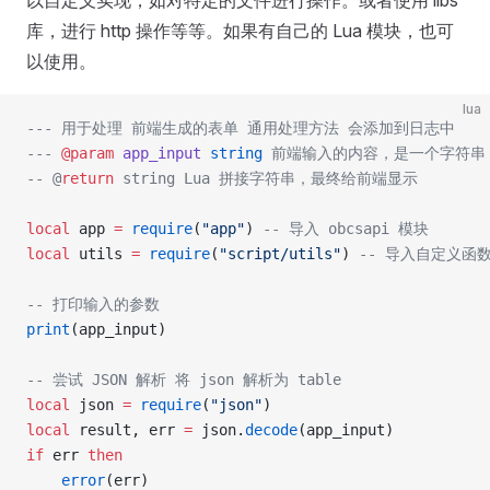
以自定义实现，如对特定的文件进行操作。或者使用 libs
库，进行 http 操作等等。如果有自己的 Lua 模块，也可
以使用。
lua
--- 用于处理 前端生成的表单 通用处理方法 会添加到日志中
---
 @param
 app_input
 string 
前端输入的内容，是一个字符串
-- @
return
 string Lua 拼接字符串，最终给前端显示
local
 app 
=
 require
(
"app"
) 
-- 导入 obcsapi 模块
local
 utils 
=
 require
(
"script/utils"
) 
-- 导入自定义函
-- 打印输入的参数
print
(app_input)
-- 尝试 JSON 解析 将 json 解析为 table
local
 json 
=
 require
(
"json"
)
local
 result, err 
=
 json.
decode
(app_input)
if
 err 
then
    error
(err)