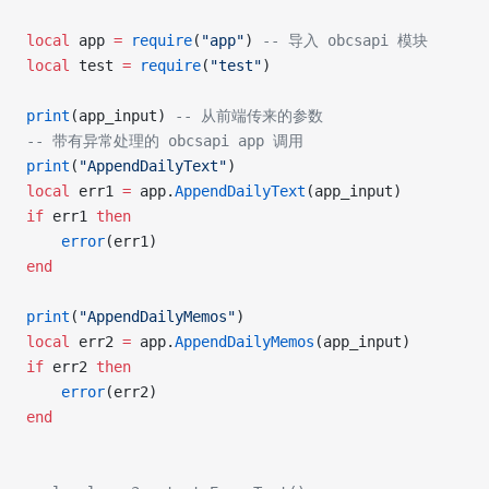
local
 app 
=
 require
(
"app"
) 
-- 导入 obcsapi 模块
local
 test 
=
 require
(
"test"
)
print
(app_input) 
-- 从前端传来的参数
-- 带有异常处理的 obcsapi app 调用
print
(
"AppendDailyText"
)
local
 err1 
=
 app.
AppendDailyText
(app_input)
if
 err1 
then
    error
(err1)
end
print
(
"AppendDailyMemos"
)
local
 err2 
=
 app.
AppendDailyMemos
(app_input)
if
 err2 
then
    error
(err2)
end