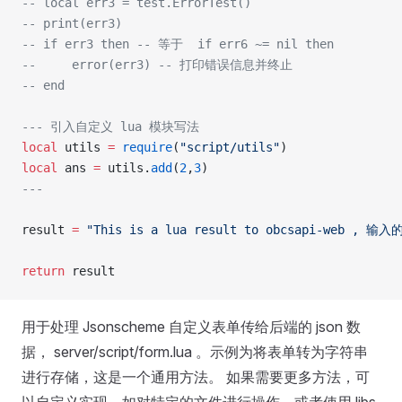
-- local err3 = test.ErrorTest()
-- print(err3)
-- if err3 then -- 等于  if err6 ~= nil then
--     error(err3) -- 打印错误信息并终止
-- end
--- 引入自定义 lua 模块写法
local
 utils 
=
 require
(
"script/utils"
)
local
 ans 
=
 utils.
add
(
2
,
3
)
---
result 
=
 "This is a lua result to obcsapi-web , 输
return
 result
用于处理 Jsonscheme 自定义表单传给后端的 json 数
据， server/script/form.lua 。示例为将表单转为字符串
进行存储，这是一个通用方法。 如果需要更多方法，可