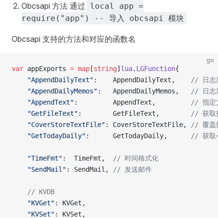
Obcsapi 方法 通过
local app =
require("app") -- 导入 obcsapi 模块
Obcsapi 支持的方法和对应的函数名
go
var
 appExports 
=
 map
[
string
]
lua
.
LGFunction
{
	"AppendDailyText"
:    AppendDailyText,    
// 日
	"AppendDailyMemos"
:   AppendDailyMemos,   
// 日志
	"AppendText"
:         AppendText,         
// 指
	"GetFileText"
:        GetFileText,        
// 获
	"CoverStoreTextFile"
: CoverStoreTextFile, 
// 覆
	"GetTodayDaily"
:      GetTodayDaily,      
// 获取
	"TimeFmt"
:  TimeFmt,  
// 时间格式化
	"SendMail"
: SendMail, 
// 发送邮件
	// KVDB
	"KVGet"
: KVGet,
	"KVSet"
: KVSet,